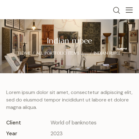
Indian rupee
HOME
ALL PORTFOLIO ITEMS
...
INDIAN RUPEE
Lorem ipsum dolor sit amet, consectetur adipiscing elit,
sed do eiusmod tempor incididunt ut labore et dolore
magna aliqua.
Client
World of banknotes
Year
2023