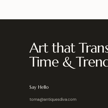
Art that Tran
Time & Tren
Say Hello
toma@antiquesdiva.com