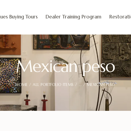
ues Buying Tours
Dealer Training Program
Restorat
Mexican peso
HOME
ALL PORTFOLIO ITEMS
...
MEXICAN PESO