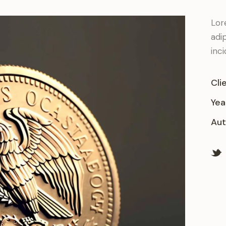
Lor
adi
inc
Cli
Yea
Aut