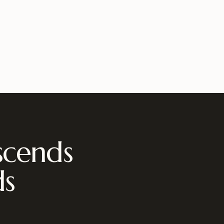
scends
ds