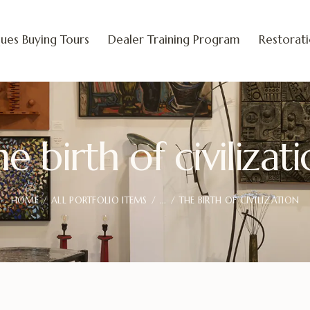
ues Buying Tours
Dealer Training Program
Restorat
e birth of civilizat
HOME
ALL PORTFOLIO ITEMS
...
THE BIRTH OF CIVILIZATION