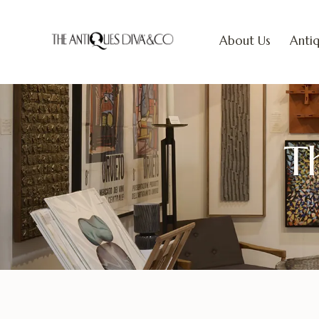
About Us
Antiq
Th