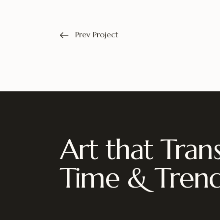
Prev Project
Art that Tran
Time & Tren