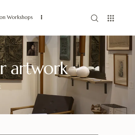
ion Workshops
r artwork
K