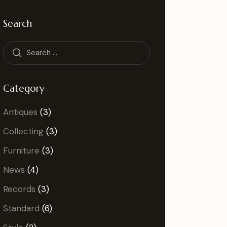
Search
Category
Antiques
(3)
Collecting
(3)
Furniture
(3)
News
(4)
Records
(3)
Standard
(6)