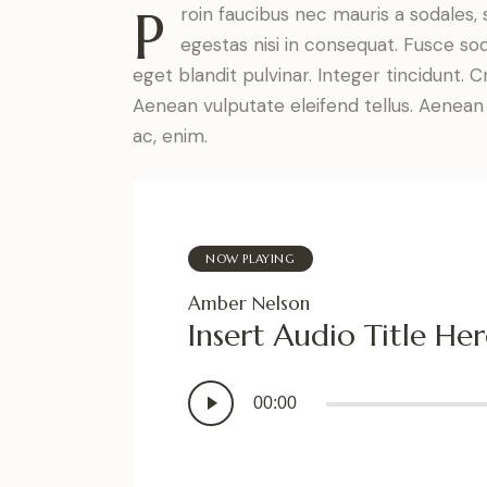
P
roin faucibus nec mauris a sodales,
egestas nisi in consequat. Fusce so
eget blandit pulvinar. Integer tincidunt.
Aenean vulputate eleifend tellus. Aenean l
ac, enim.
NOW PLAYING
Amber Nelson
Insert Audio Title He
Audio
00:00
Player