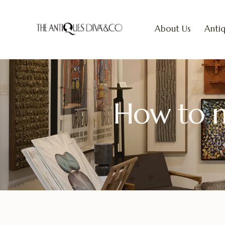
About Us
Antiq
How to m