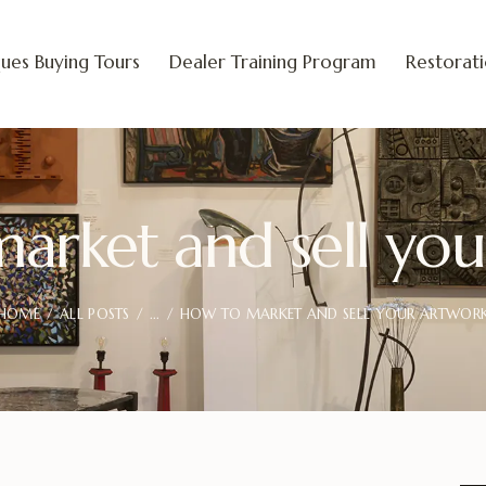
ues Buying Tours
Dealer Training Program
Restorat
arket and sell you
HOME
ALL POSTS
...
HOW TO MARKET AND SELL YOUR ARTWOR