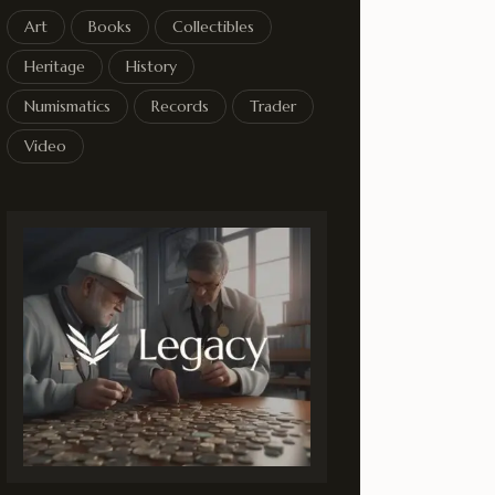
Art
Books
Collectibles
Heritage
History
Numismatics
Records
Trader
Video