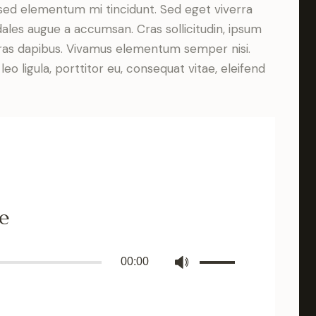
 sed elementum mi tincidunt. Sed eget viverra
dales augue a accumsan. Cras sollicitudin, ipsum
 Cras dapibus. Vivamus elementum semper nisi.
eo ligula, porttitor eu, consequat vitae, eleifend
re
Use
00:00
Up/Down
Arrow
keys