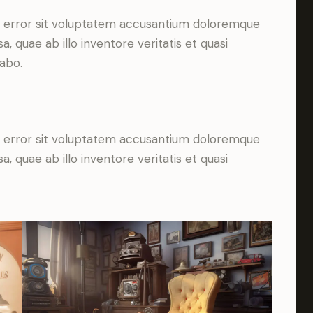
to
us error sit voluptatem accusantium doloremque
increase
 quae ab illo inventore veritatis et quasi
or
cabo.
decrease
volume.
us error sit voluptatem accusantium doloremque
 quae ab illo inventore veritatis et quasi