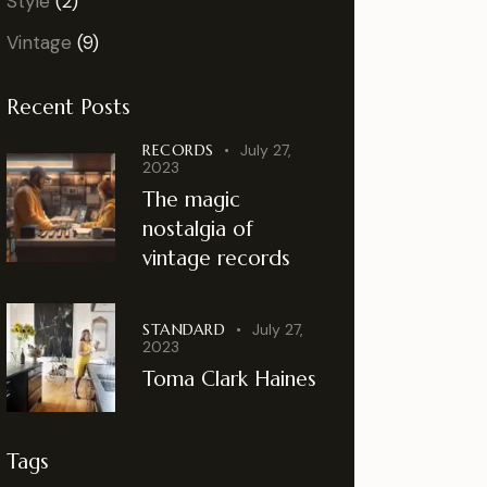
Style
(2)
Vintage
(9)
Recent Posts
RECORDS
July 27,
2023
The magic
nostalgia of
vintage records
STANDARD
July 27,
2023
Toma Clark Haines
Tags